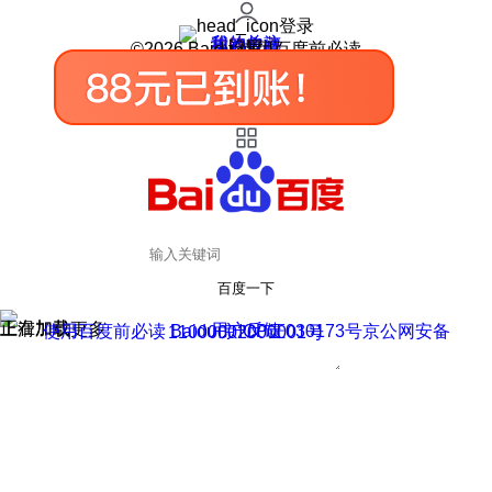
登录
我的关注
我的收藏
皮肤中心
用户反馈
设置
©2026 Baidu 使用百度前必读
百度一下
正在加载
上滑加载更多
用户反馈
使用百度前必读 Baidu 京ICP证030173号
京公网安备11000002000001号