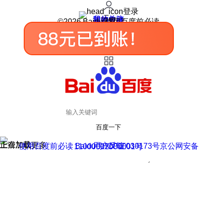
登录
我的关注
我的收藏
皮肤中心
用户反馈
设置
©2026 Baidu 使用百度前必读
百度一下
正在加载
上滑加载更多
用户反馈
使用百度前必读 Baidu 京ICP证030173号
京公网安备11000002000001号