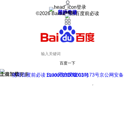
登录
我的关注
我的收藏
皮肤中心
用户反馈
设置
©2026 Baidu 使用百度前必读
百度一下
正在加载
上滑加载更多
用户反馈
使用百度前必读 Baidu 京ICP证030173号
京公网安备11000002000001号