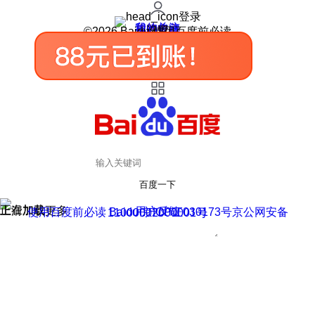
登录
我的关注
我的收藏
皮肤中心
用户反馈
设置
©2026 Baidu 使用百度前必读
百度一下
正在加载
上滑加载更多
用户反馈
使用百度前必读 Baidu 京ICP证030173号
京公网安备11000002000001号