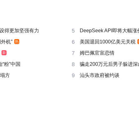
5
设得更加坚强有力
DeepSeek API即将大幅涨
6
外机”
美国退回1000亿美元关税
热
7
姆巴佩官宣恋情
新
8
“粉”中国
骗走200万元后男子躲进深
9
后塌方
汕头市政府被约谈