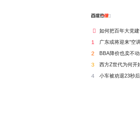


如何把百年大党建
1
广东或将迎来“空调
2
BBA降价也卖不动
3
西方Z世代为何开始
4
小车被劝退23秒