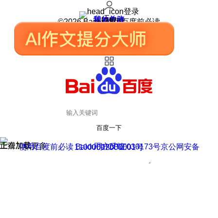
登录
我的关注
我的收藏
皮肤中心
用户反馈
设置
©2026 Baidu 使用百度前必读
百度一下
正在加载
上滑加载更多
用户反馈
使用百度前必读 Baidu 京ICP证030173号
京公网安备11000002000001号