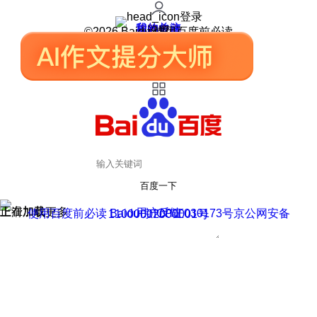
登录
我的关注
我的收藏
皮肤中心
用户反馈
设置
©2026 Baidu 使用百度前必读
百度一下
正在加载
上滑加载更多
用户反馈
使用百度前必读 Baidu 京ICP证030173号
京公网安备11000002000001号