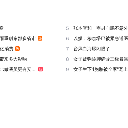
5
身
张本智和：零封向鹏不意
6
雨重创东部多省市
以媒：穆杰塔巴被紧急送
热
7
6亿消费
台风白海豚闭眼了
热
8
带来多大影响
女子被狗舔脚确诊三级暴露
9
做演员更有安全感
女子生下4胞胎被全家“宠上
新