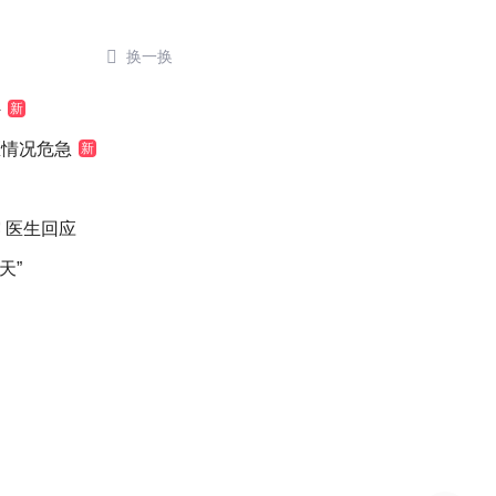

换一换
外
新
医情况危急
新
 医生回应
天”