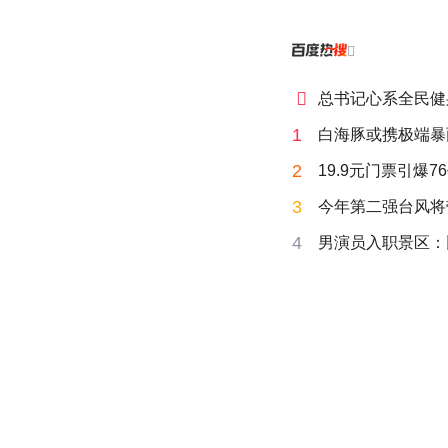


总书记心系全民健
1
白海豚或携极端暴
2
19.9元门票引爆7
3
今年第二强台风将
4
男演员入职景区：比