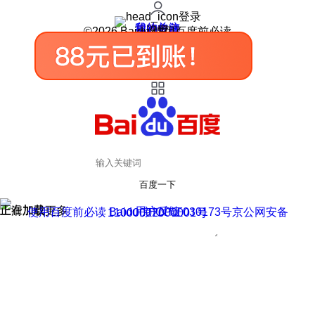
登录
我的关注
我的收藏
皮肤中心
用户反馈
设置
©2026 Baidu 使用百度前必读
百度一下
正在加载
上滑加载更多
用户反馈
使用百度前必读 Baidu 京ICP证030173号
京公网安备11000002000001号