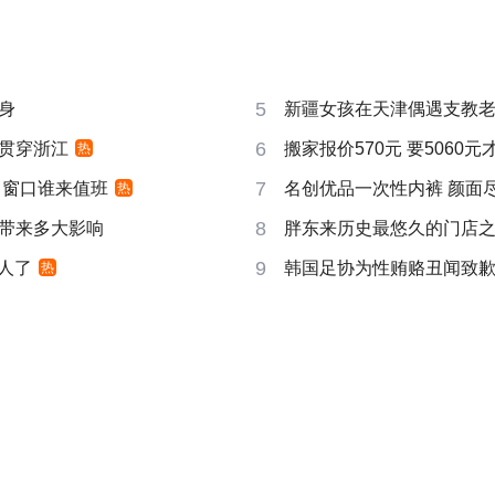
5
身
新疆女孩在天津偶遇支教
6
贯穿浙江
搬家报价570元 要5060
热
7
 窗口谁来值班
名创优品一次性内裤 颜面
热
8
带来多大影响
胖东来历史最悠久的门店
9
真人了
韩国足协为性贿赂丑闻致
热