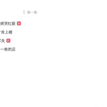

换一换
老师哭红眼
新
元才肯上楼
尽失
新
之一将闭店
歉