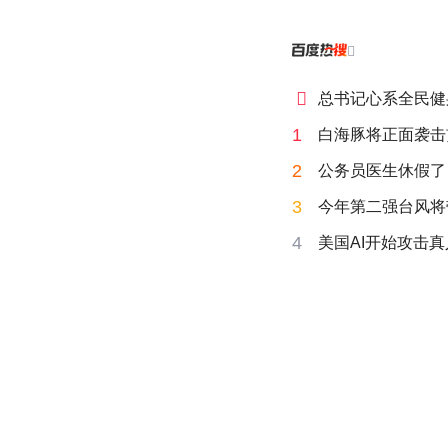


总书记心系全民健
1
白海豚将正面袭击
2
公务员医生休假了
3
今年第二强台风将
4
美国AI开始攻击