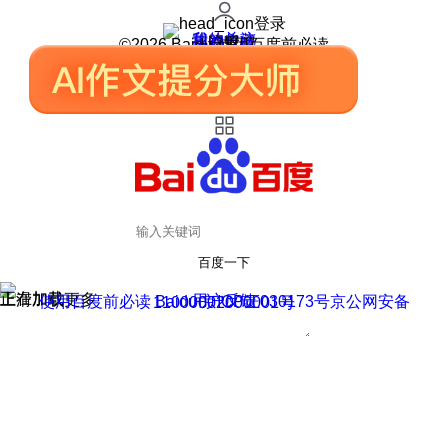
登录
我的关注
我的收藏
皮肤中心
用户反馈
设置
©2026 Baidu 使用百度前必读
百度一下
正在加载
上滑加载更多
用户反馈
使用百度前必读 Baidu 京ICP证030173号
京公网安备11000002000001号