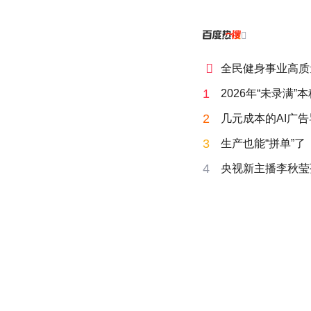


全民健身事业高质
1
2026年“未录满
2
几元成本的AI广
3
生产也能“拼单”了
4
央视新主播李秋莹