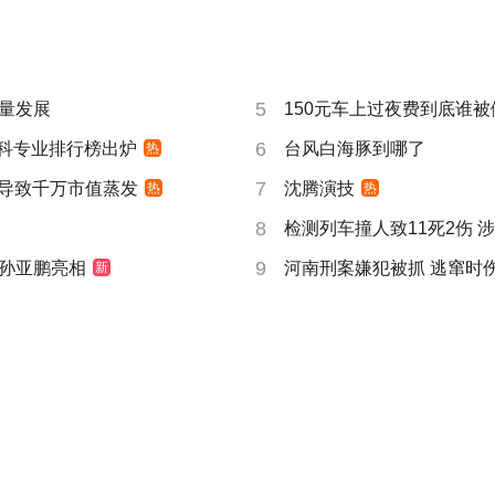
5
量发展
150元车上过夜费到底谁被
6
”本科专业排行榜出炉
台风白海豚到哪了
热
7
告导致千万市值蒸发
沈腾演技
热
热
8
检测列车撞人致11死2伤 
9
孙亚鹏亮相
河南刑案嫌犯被抓 逃窜时
新