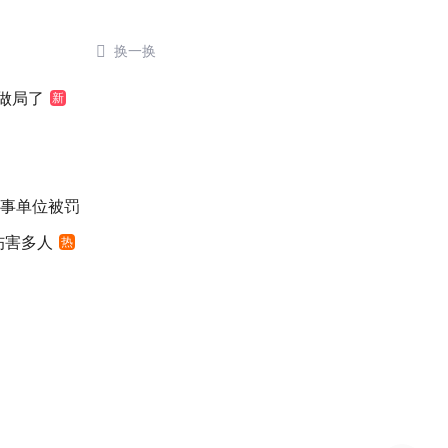

换一换
做局了
新
涉事单位被罚
伤害多人
热