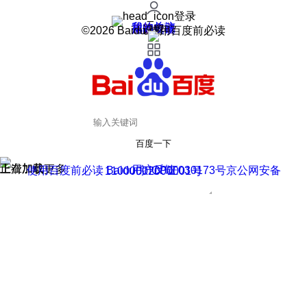
登录
我的关注
我的收藏
皮肤中心
用户反馈
设置
©2026 Baidu 使用百度前必读
百度一下
正在加载
上滑加载更多
用户反馈
使用百度前必读 Baidu 京ICP证030173号
京公网安备11000002000001号