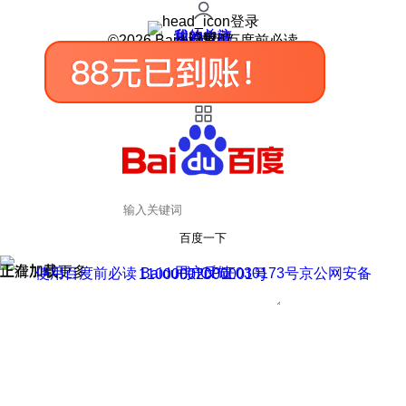
登录
我的关注
我的收藏
皮肤中心
用户反馈
设置
©2026 Baidu 使用百度前必读
百度一下
正在加载
上滑加载更多
用户反馈
使用百度前必读 Baidu 京ICP证030173号
京公网安备11000002000001号