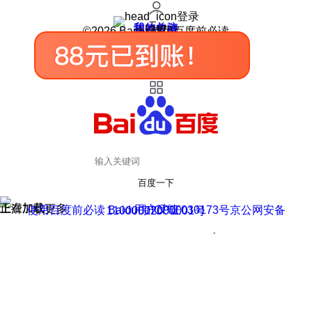
登录
我的关注
我的收藏
皮肤中心
用户反馈
设置
©2026 Baidu 使用百度前必读
百度一下
正在加载
上滑加载更多
用户反馈
使用百度前必读 Baidu 京ICP证030173号
京公网安备11000002000001号