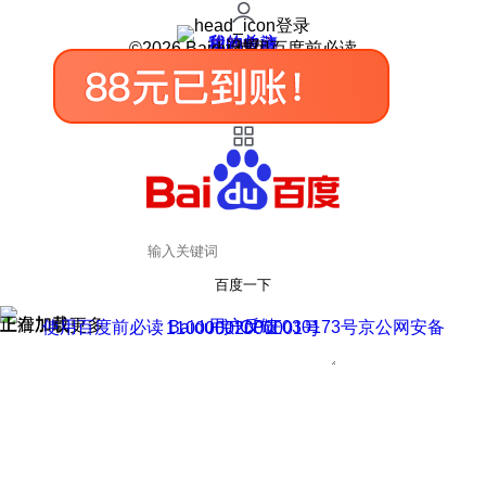
登录
我的关注
我的收藏
皮肤中心
用户反馈
设置
©2026 Baidu 使用百度前必读
百度一下
正在加载
上滑加载更多
用户反馈
使用百度前必读 Baidu 京ICP证030173号
京公网安备11000002000001号