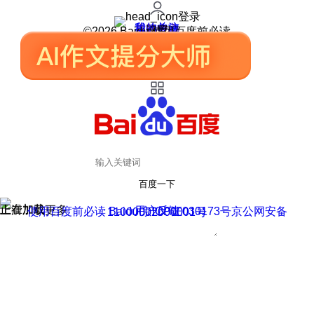
登录
我的关注
我的收藏
皮肤中心
用户反馈
设置
©2026 Baidu 使用百度前必读
百度一下
正在加载
上滑加载更多
用户反馈
使用百度前必读 Baidu 京ICP证030173号
京公网安备11000002000001号