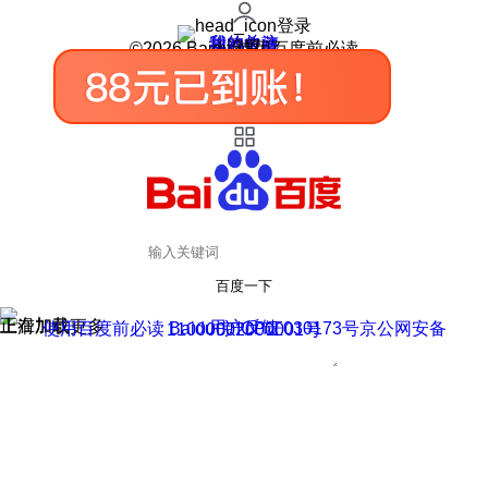
登录
我的关注
我的收藏
皮肤中心
用户反馈
设置
©2026 Baidu 使用百度前必读
百度一下
正在加载
上滑加载更多
用户反馈
使用百度前必读 Baidu 京ICP证030173号
京公网安备11000002000001号