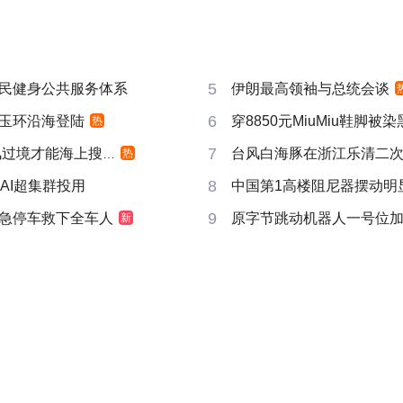
5
民健身公共服务体系
伊朗最高领袖与总统会谈
6
玉环沿海登陆
穿8850元MiuMiu鞋脚被
热
7
过境才能海上搜寻
台风白海豚在浙江乐清二
热
8
AI超集群投用
中国第1高楼阻尼器摆动明
9
急停车救下全车人
原字节跳动机器人一号位
新