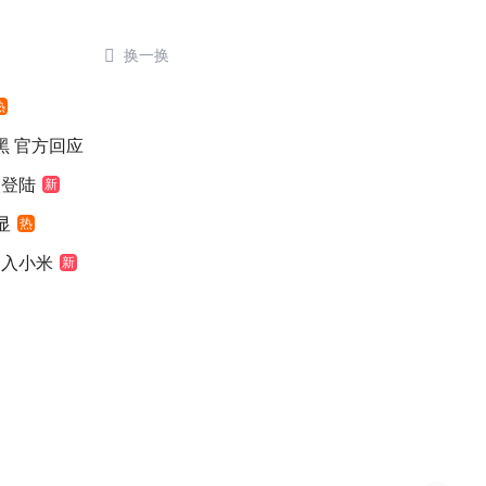

换一换
热
染黑 官方回应
次登陆
新
显
热
加入小米
新