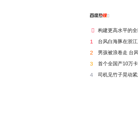


构建更高水平的全
1
台风白海豚在浙江
2
男孩被浪卷走 台风
3
首个全国产10万卡
4
司机见竹子晃动紧