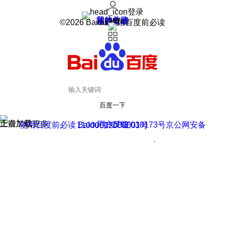
登录
我的关注
我的收藏
皮肤中心
用户反馈
设置
©2026 Baidu 使用百度前必读
百度一下
正在加载
上滑加载更多
用户反馈
使用百度前必读 Baidu 京ICP证030173号
京公网安备11000002000001号