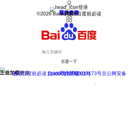
登录
我的关注
我的收藏
皮肤中心
用户反馈
设置
©2026 Baidu 使用百度前必读
百度一下
正在加载
上滑加载更多
用户反馈
使用百度前必读 Baidu 京ICP证030173号
京公网安备11000002000001号