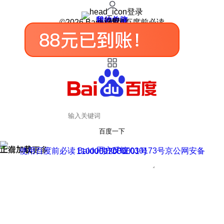
登录
我的关注
我的收藏
皮肤中心
用户反馈
设置
©2026 Baidu 使用百度前必读
百度一下
正在加载
上滑加载更多
用户反馈
使用百度前必读 Baidu 京ICP证030173号
京公网安备11000002000001号