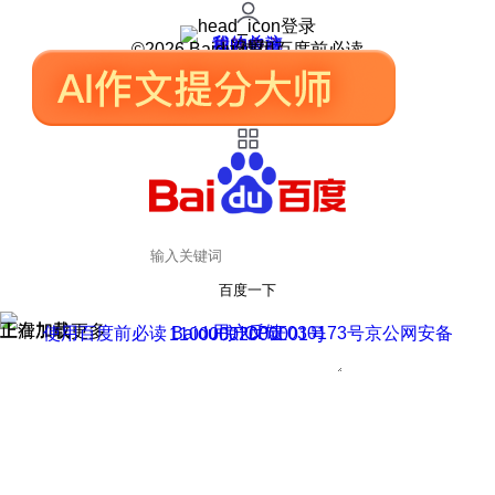
登录
我的关注
我的收藏
皮肤中心
用户反馈
设置
©2026 Baidu 使用百度前必读
百度一下
正在加载
上滑加载更多
用户反馈
使用百度前必读 Baidu 京ICP证030173号
京公网安备11000002000001号