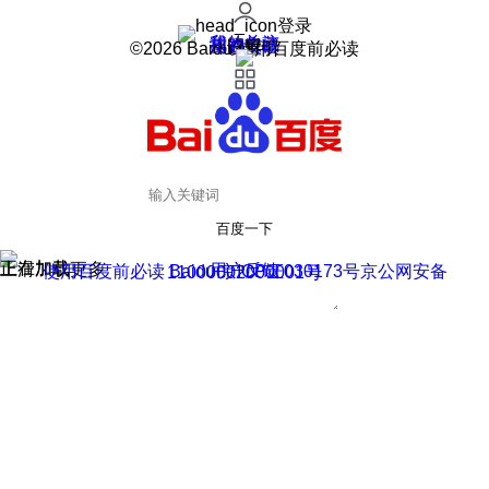
登录
我的关注
我的收藏
皮肤中心
用户反馈
设置
©2026 Baidu 使用百度前必读
百度一下
正在加载
上滑加载更多
用户反馈
使用百度前必读 Baidu 京ICP证030173号
京公网安备11000002000001号