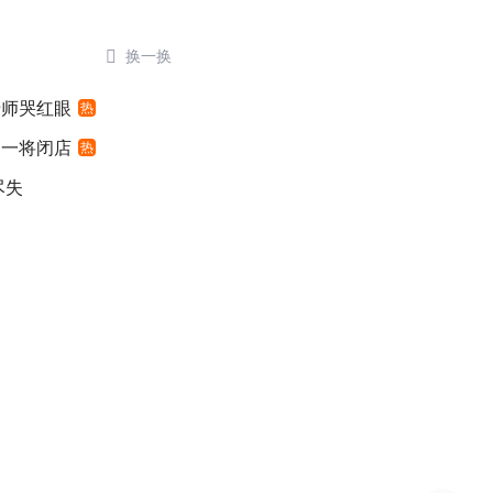

换一换
老师哭红眼
热
之一将闭店
热
尽失