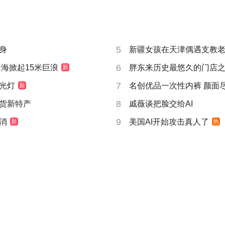
5
身
新疆女孩在天津偶遇支教
6
沿海掀起15米巨浪
胖东来历史最悠久的门店
新
7
光灯
名创优品一次性内裤 颜面
新
8
货新特产
戚薇谈把脸交给AI
9
消
美国AI开始攻击真人了
新
热