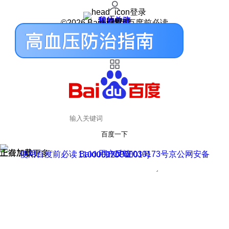
登录
我的关注
我的收藏
皮肤中心
用户反馈
设置
©2026 Baidu 使用百度前必读
百度一下
正在加载
上滑加载更多
用户反馈
使用百度前必读 Baidu 京ICP证030173号
京公网安备11000002000001号