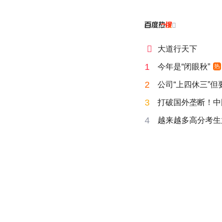


大道行天下
1
今年是“闭眼秋”
热
2
公司“上四休三”但
3
打破国外垄断！中
4
越来越多高分考生