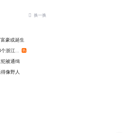

换一换
千万富豪或诞生
浙江面积
热
主犯被通缉
活得像野人