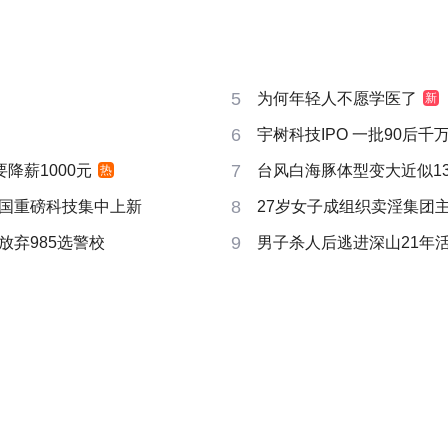
5
为何年轻人不愿学医了
新
6
宇树科技IPO 一批90后
7
要降薪1000元
台风白海豚体型变大近似13个
热
8
国重磅科技集中上新
27岁女子成组织卖淫集团
9
放弃985选警校
男子杀人后逃进深山21年