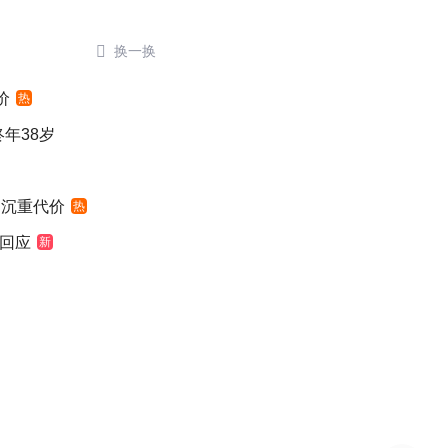

换一换
价
热
年38岁
出沉重代价
热
大回应
新