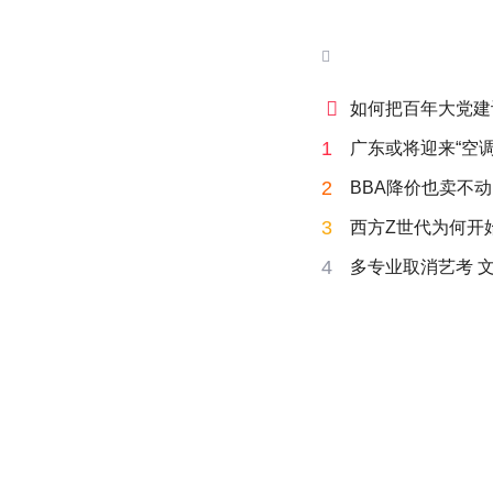


如何把百年大党建
1
广东或将迎来“空调
2
BBA降价也卖不动
3
西方Z世代为何开始
4
多专业取消艺考 文