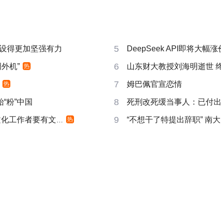
5
设得更加坚强有力
DeepSeek API即将大幅涨
6
外机”
山东财大教授刘海明逝世 终
热
7
姆巴佩官宣恋情
热
8
“粉”中国
死刑改死缓当事人：已付
9
化工作者要有文化
“不想干了特提出辞职” 南
热