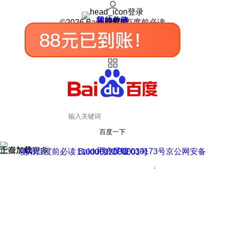
登录
我的关注
我的收藏
皮肤中心
用户反馈
设置
©2026 Baidu 使用百度前必读
百度一下
正在加载
上滑加载更多
用户反馈
使用百度前必读 Baidu 京ICP证030173号
京公网安备11000002000001号