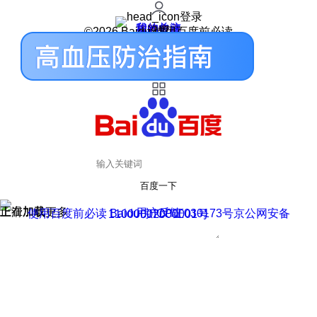
登录
我的关注
我的收藏
皮肤中心
用户反馈
设置
©2026 Baidu 使用百度前必读
百度一下
正在加载
上滑加载更多
用户反馈
使用百度前必读 Baidu 京ICP证030173号
京公网安备11000002000001号