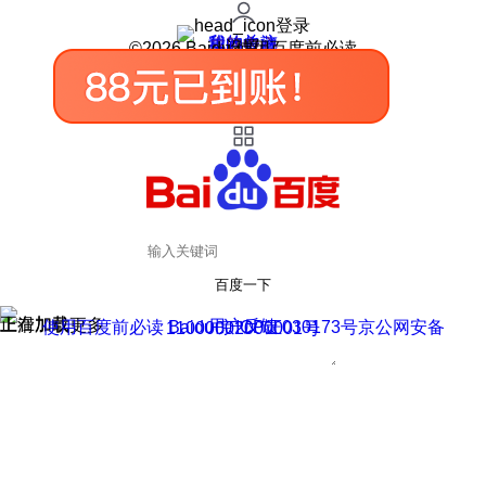
登录
我的关注
我的收藏
皮肤中心
用户反馈
设置
©2026 Baidu 使用百度前必读
百度一下
正在加载
上滑加载更多
用户反馈
使用百度前必读 Baidu 京ICP证030173号
京公网安备11000002000001号