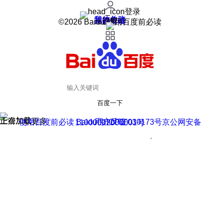
登录
我的关注
我的收藏
皮肤中心
用户反馈
设置
©2026 Baidu 使用百度前必读
百度一下
正在加载
上滑加载更多
用户反馈
使用百度前必读 Baidu 京ICP证030173号
京公网安备11000002000001号