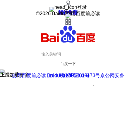
登录
我的关注
我的收藏
皮肤中心
用户反馈
设置
©2026 Baidu 使用百度前必读
百度一下
正在加载
上滑加载更多
用户反馈
使用百度前必读 Baidu 京ICP证030173号
京公网安备11000002000001号