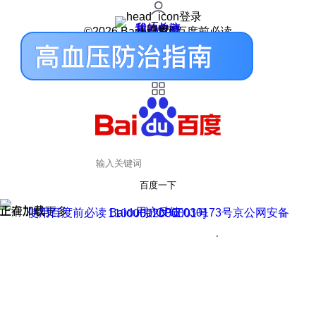
登录
我的关注
我的收藏
皮肤中心
用户反馈
设置
©2026 Baidu 使用百度前必读
百度一下
正在加载
上滑加载更多
用户反馈
使用百度前必读 Baidu 京ICP证030173号
京公网安备11000002000001号