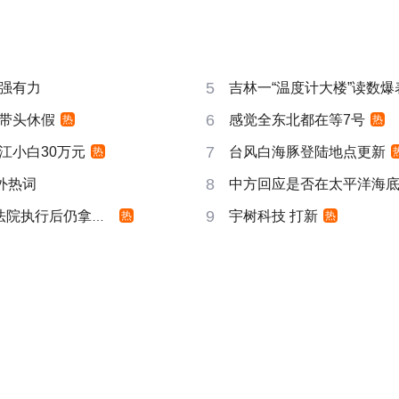
5
强有力
吉林一“温度计大楼”读数爆
6
带头休假
感觉全东北都在等7号
热
热
7
江小白30万元
台风白海豚登陆地点更新
热
8
成海外热词
中方回应是否在太平洋海
9
院执行后仍拿不到
宇树科技 打新
热
热