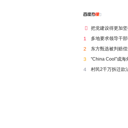


把党建设得更加坚
1
多地要求领导干部
2
东方甄选被判赔偿
3
“China Cool”
4
村民2千万拆迁款法