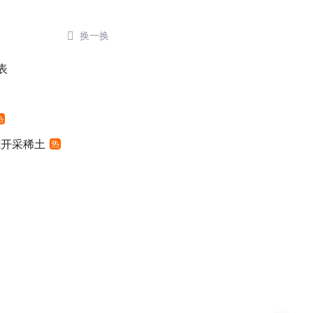

换一换
表
热
底开采稀土
热