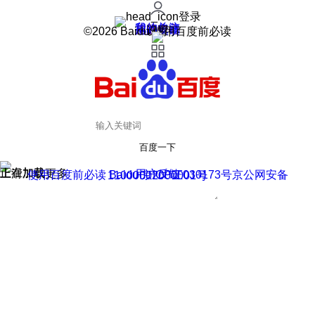
登录
我的关注
我的收藏
皮肤中心
用户反馈
设置
©2026 Baidu 使用百度前必读
百度一下
正在加载
上滑加载更多
用户反馈
使用百度前必读 Baidu 京ICP证030173号
京公网安备11000002000001号