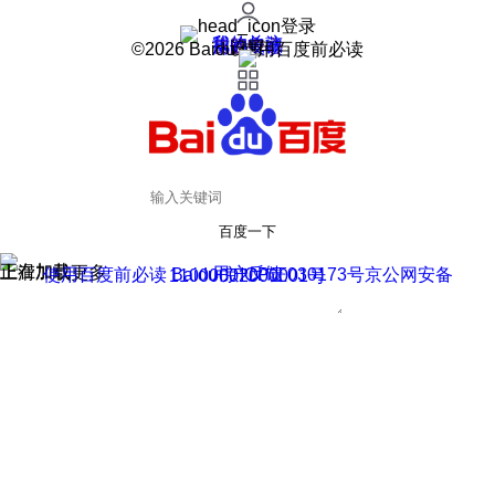
登录
我的关注
我的收藏
皮肤中心
用户反馈
设置
©2026 Baidu 使用百度前必读
百度一下
正在加载
上滑加载更多
用户反馈
使用百度前必读 Baidu 京ICP证030173号
京公网安备11000002000001号